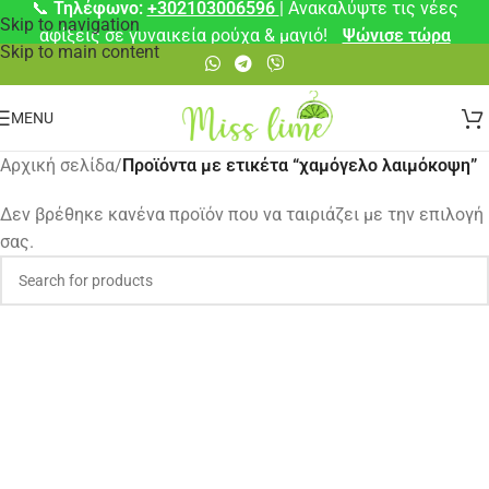
📞
Τηλέφωνο:
+302103006596
| Ανακαλύψτε τις νέες
Skip to navigation
αφίξεις σε γυναικεία ρούχα & μαγιό!
Ψώνισε τώρα
Skip to main content
MENU
Αρχική σελίδα
/
Προϊόντα με ετικέτα “χαμόγελο λαιμόκοψη”
Δεν βρέθηκε κανένα προϊόν που να ταιριάζει με την επιλογή
σας.