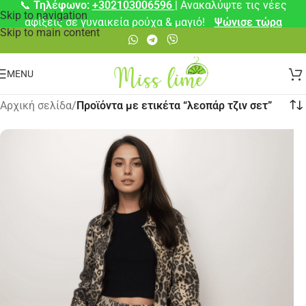
📞
Τηλέφωνο:
+302103006596
| Ανακαλύψτε τις νέες
Skip to navigation
αφίξεις σε γυναικεία ρούχα & μαγιό!
Ψώνισε τώρα
Skip to main content
MENU
Αρχική σελίδα
/
Προϊόντα με ετικέτα “λεοπάρ τζιν σετ”