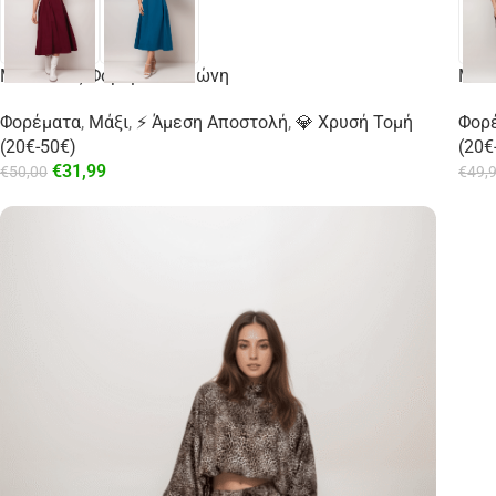
Maxi Κλος Φόρεμα Με Ζώνη
Mini
Φορέματα
,
Μάξι
,
⚡ Άμεση Αποστολή
,
💎 Χρυσή Τομή
Φορ
(20€-50€)
(20€
€
31,99
€
50,00
€
49,