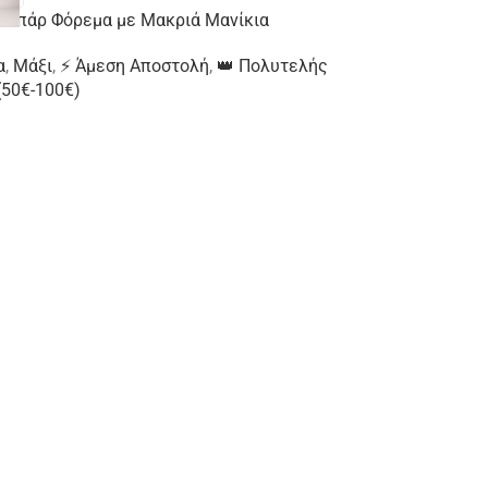
εοπάρ Φόρεμα με Μακριά Μανίκια
α
,
Μάξι
,
⚡ Άμεση Αποστολή
,
👑 Πολυτελής
(50€-100€)