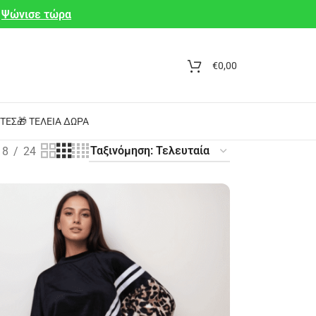
Ψώνισε τώρα
€
0,00
ΤΕΣ
🎁 ΤΈΛΕΙΑ ΔΏΡΑ
18
24