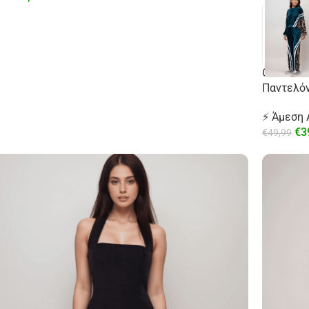
Oversize
Παντελόν
⚡ Άμεση
€
3
€
49,99