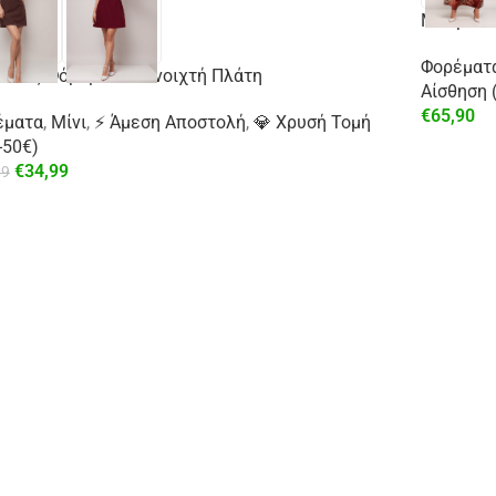
Μακρύ Λ
Φορέματ
 Κλος Φόρεμα Με Ανοιχτή Πλάτη
Αίσθηση 
€
65,90
έματα
,
Μίνι
,
⚡ Άμεση Αποστολή
,
💎 Χρυσή Τομή
-50€)
€
34,99
99