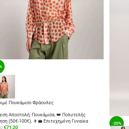
%
ιμέ Πουκάμισο Φράουλες
μεση Αποστολή
,
Πουκάμισα
,
👑 Πολυτελής
ηση (50€-100€)
,
👩‍💼 Επιτυχημένη Γυναίκα
-20%
€
71,20
00