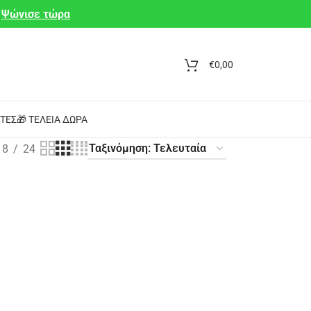
Ψώνισε τώρα
€
0,00
ΤΕΣ
🎁 ΤΈΛΕΙΑ ΔΏΡΑ
18
24