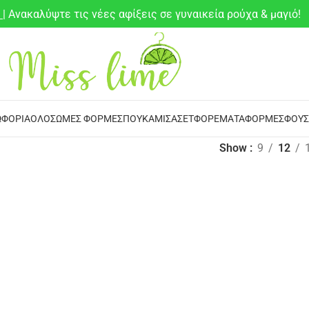
6
| Ανακαλύψτε τις νέες αφίξεις σε γυναικεία ρούχα & μαγιό!
ΦΌΡΙΑ
ΟΛΌΣΩΜΕΣ ΦΌΡΜΕΣ
ΠΟΥΚΆΜΙΣΑ
ΣΕΤ
ΦΟΡΈΜΑΤΑ
ΦΌΡΜΕΣ
ΦΟΎΣ
Show
9
12