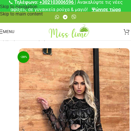
📞
Τηλέφωνο:
+302103006596
| Ανακαλύψτε τις νέες
Skip to navigation
αφίξεις σε γυναικεία ρούχα & μαγιό!
Ψώνισε τώρα
Skip to main content
MENU
Αρχική σελίδα
/
Φορέματα
/
Μίνι
-28%