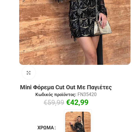
Click to enlarge
Μini Φόρεμα Cut Out Με Παγιέτες
FN35420
Κωδικός προϊόντος:
€
42,99
€
59,99
ΧΡΏΜΑ