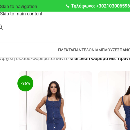
📞
Τηλέφωνο:
+30210300659
Skip to navigation
Skip to main content
ΠΛΕΚΤΆ
ΠΑΝΤΕΛΌΝΙΑ
ΜΠΛΟΎΖΕΣ
ΠΑΝΩ
Αρχική σελίδα
/
Φορέματα
/
Μίντι
/
Midi Jean Φόρεμα Με Τιράν
-36%