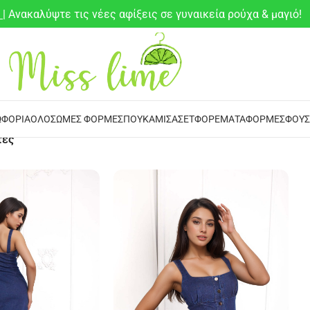
6
| Ανακαλύψτε τις νέες αφίξεις σε γυναικεία ρούχα & μαγιό!
ΦΌΡΙΑ
ΟΛΌΣΩΜΕΣ ΦΌΡΜΕΣ
ΠΟΥΚΆΜΙΣΑ
ΣΕΤ
ΦΟΡΈΜΑΤΑ
ΦΌΡΜΕΣ
ΦΟΎΣ
τες