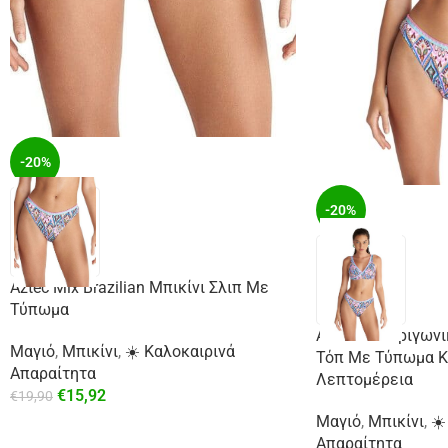
-20%
-20%
Aztec Mix Brazilian Μπικίνι Σλιπ Με
Τύπωμα
Aztec Mix Τριγωνι
Μαγιό
,
Μπικίνι
,
☀️ Καλοκαιρινά
Τόπ Με Τύπωμα Κ
Απαραίτητα
Λεπτομέρεια
€
15,92
€
19,90
Μαγιό
,
Μπικίνι
,
☀️
Απαραίτητα