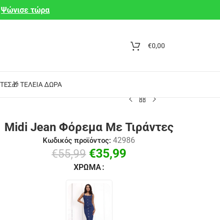
Ψώνισε τώρα
€
0,00
ΤΕΣ
🎁 ΤΈΛΕΙΑ ΔΏΡΑ
Midi Jean Φόρεμα Με Τιράντες
42986
Κωδικός προϊόντος:
€
35,99
€
55,99
ΧΡΏΜΑ