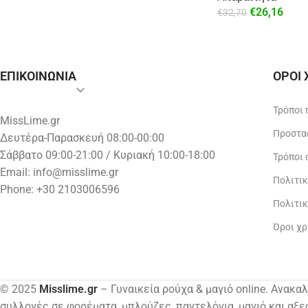
€
26,16
€
32,70
ΕΠΙΚΟΙΝΩΝΙΑ
ΟΡΟΙ
Τρόποι
MissLime.gr
Προστα
Δευτέρα-Παρασκευή 08:00-00:00
Σάββατο 09:00-21:00 / Κυριακή 10:00-18:00
Τρόποι
Email:
info@misslime.gr
Πολιτι
Phone: +30 2103006596
Πολιτι
Όροι χ
© 2025
Misslime.gr
– Γυναικεία ρούχα & μαγιό online. Ανακα
συλλογές σε φορέματα, μπλούζες, παντελόνια, μαγιό και αξε