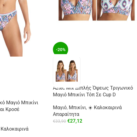
-20%
Aztec Mix Διπλής Όψεως Τριγωνικό
Μαγιό Μπικίνι Τόπ Σε Cup D
κό Μαγιό Μπικίνι
Μαγιό
,
Μπικίνι
,
☀️ Καλοκαιρινά
αι Κροσέ
Απαραίτητα
€
27,12
€
33,90
 Καλοκαιρινά