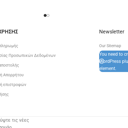
 ΧΡΗΣΗΣ
Newsletter
 πληρωμής
Our Sitemap
You need to c
σίας Προσωπικών Δεδομένων
WordPress plug
 αποστολής
element.
κή Απορρήτου
κή επιστροφών
ρήσης
λύψτε τις νέες
σουάρ.