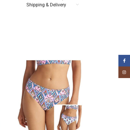
Shipping & Delivery
Faceb
Insta