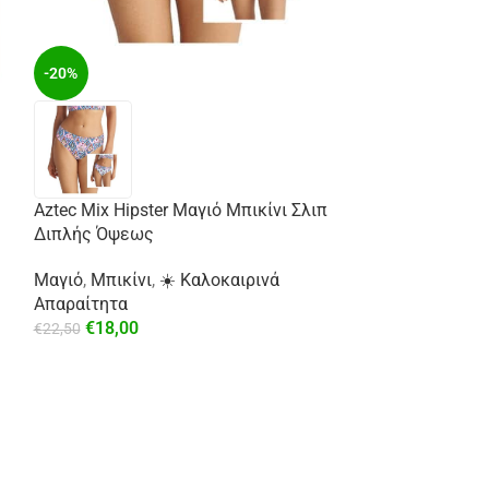
-20%
Aztec Mix Hipster Μαγιό Μπικίνι Σλιπ
-29%
Διπλής Όψεως
Μαγιό
,
Μπικίνι
,
☀️ Καλοκαιρινά
Απαραίτητα
€
18,00
€
22,50
Σατέν Πουκάμισ
⚡ Άμεση Αποστ
€
49,99
€
69,99