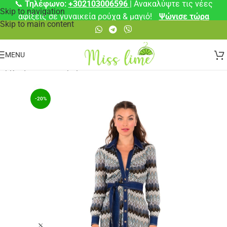
📞
Τηλέφωνο:
+302103006596
| Ανακαλύψτε τις νέες
Skip to navigation
αφίξεις σε γυναικεία ρούχα & μαγιό!
Ψώνισε τώρα
Skip to main content
MENU
Αρχική σελίδα
/
Φορέματα
-20%