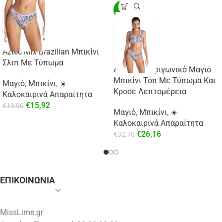
-20%
Aztec Mix Brazilian Μπικίνι
Σλιπ Με Τύπωμα
Aztec Mix Τριγωνικό Μαγιό
Μπικίνι Τόπ Με Τύπωμα Και
Μαγιό
,
Μπικίνι
,
☀️
Κροσέ Λεπτομέρεια
Καλοκαιρινά Απαραίτητα
€
15,92
€
19,90
Μαγιό
,
Μπικίνι
,
☀️
Καλοκαιρινά Απαραίτητα
€
26,16
€
32,70
ΕΠΙΚΟΙΝΩΝΙΑ
MissLime.gr