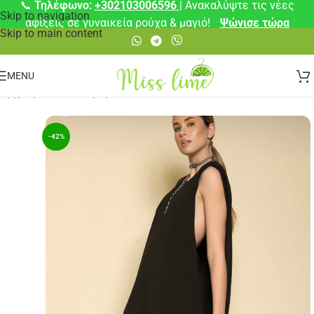
📞
Τηλέφωνο:
+302103006596
| Ανακαλύψτε τις νέες
Skip to navigation
αφίξεις σε γυναικεία ρούχα & μαγιό!
Ψώνισε τώρα
Skip to main content
MENU
Αρχική σελίδα
/
Φορέματα
-42%