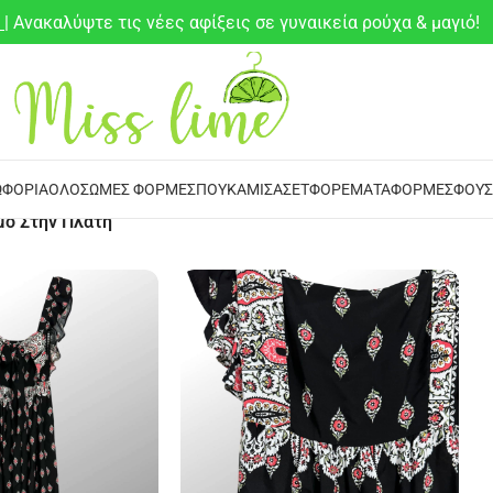
6
| Ανακαλύψτε τις νέες αφίξεις σε γυναικεία ρούχα & μαγιό!
ΦΌΡΙΑ
ΟΛΌΣΩΜΕΣ ΦΌΡΜΕΣ
ΠΟΥΚΆΜΙΣΑ
ΣΕΤ
ΦΟΡΈΜΑΤΑ
ΦΌΡΜΕΣ
ΦΟΎΣ
ο Στην Πλάτη