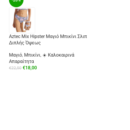
-20%
Aztec Mix Hipster Μαγιό Μπικίνι Σλιπ
-29%
Διπλής Όψεως
Μαγιό
,
Μπικίνι
,
☀️ Καλοκαιρινά
Απαραίτητα
€
18,00
€
22,50
Σατέν Πουκάμισ
⚡ Άμεση Αποστ
€
49,99
€
69,99