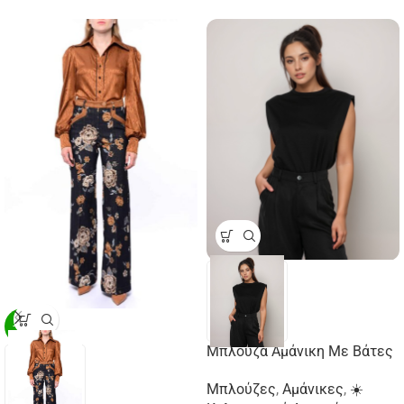
-29%
Μπλούζα Αμάνικη Με Βάτες
Μπλούζες
,
Αμάνικες
,
☀️