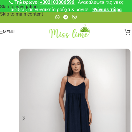
📞
Τηλέφωνο:
+302103006596
| Ανακαλύψτε τις νέες
Skip to navigation
αφίξεις σε γυναικεία ρούχα & μαγιό!
Ψώνισε τώρα
Skip to main content
MENU
Αρχική σελίδα
/
Φορέματα
/
Μάξι