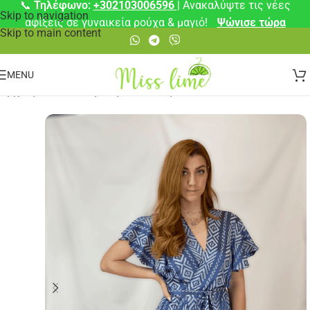
📞
Τηλέφωνο:
+302103006596
| Ανακαλύψτε τις νέες
Skip to navigation
αφίξεις σε γυναικεία ρούχα & μαγιό!
Ψώνισε τώρα
Skip to main content
MENU
Αρχική σελίδα
/
⚡ Άμεση Αποστολή