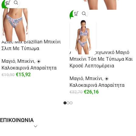
-20%
-20%
Aztec Mix Brazilian Μπικίνι
Σλιπ Με Τύπωμα
Aztec Mix Τριγωνικό Μαγιό
Μπικίνι Τόπ Με Τύπωμα Και
Μαγιό
,
Μπικίνι
,
☀️
Κροσέ Λεπτομέρεια
Καλοκαιρινά Απαραίτητα
€
15,92
€
19,90
Μαγιό
,
Μπικίνι
,
☀️
Καλοκαιρινά Απαραίτητα
€
26,16
€
32,70
ΕΠΙΚΟΙΝΩΝΙΑ