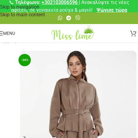
📞
Τηλέφωνο:
+302103006596
| Ανακαλύψτε τις νέες
Skip to navigation
αφίξεις σε γυναικεία ρούχα & μαγιό!
Ψώνισε τώρα
Skip to main content
MENU
Αρχική σελίδα
/
Σετ
-36%