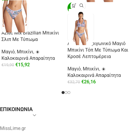
-20%
Aztec Mix Brazilian Μπικίνι
Σλιπ Με Τύπωμα
Aztec Mix Τριγωνικό Μαγιό
Μπικίνι Τόπ Με Τύπωμα Και
Μαγιό
,
Μπικίνι
,
☀️
Κροσέ Λεπτομέρεια
Καλοκαιρινά Απαραίτητα
€
15,92
€
19,90
Μαγιό
,
Μπικίνι
,
☀️
Καλοκαιρινά Απαραίτητα
€
26,16
€
32,70
ΕΠΙΚΟΙΝΩΝΙΑ
MissLime.gr