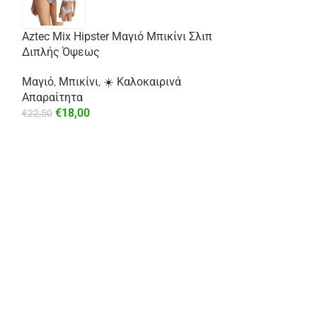
Aztec Mix Hipster Μαγιό Μπικίνι Σλιπ
-29%
Διπλής Όψεως
Μαγιό
,
Μπικίνι
,
☀️ Καλοκαιρινά
Απαραίτητα
€
18,00
€
22,50
Σατέν Πουκάμισ
⚡ Άμεση Αποστ
€
49,99
€
69,99