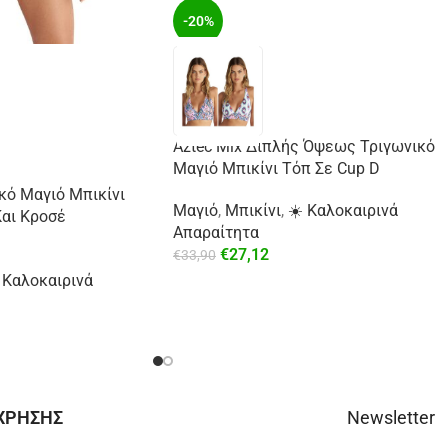
-20%
Aztec Mix Διπλής Όψεως Τριγωνικό
Μαγιό Μπικίνι Τόπ Σε Cup D
κό Μαγιό Μπικίνι
Μαγιό
,
Μπικίνι
,
☀️ Καλοκαιρινά
αι Κροσέ
Απαραίτητα
€
27,12
€
33,90
 Καλοκαιρινά
 ΧΡΗΣΗΣ
Newsletter