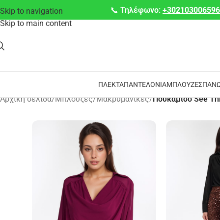
📞
Τηλέφωνο:
+30210300659
Skip to navigation
Skip to main content
ΠΛΕΚΤΆ
ΠΑΝΤΕΛΌΝΙΑ
ΜΠΛΟΎΖΕΣ
ΠΑΝΩ
Αρχική σελίδα
/
Μπλούζες
/
Μακρυμάνικες
/
Πουκάμισο See Th