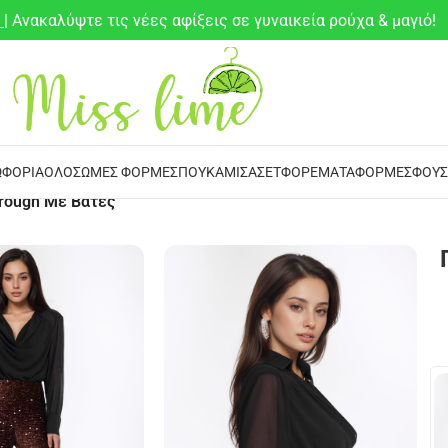
6
| Ανακαλύψτε τις νέες αφίξεις σε γυναικεία ρούχα & μαγιό!
ΦΌΡΙΑ
ΟΛΌΣΩΜΕΣ ΦΌΡΜΕΣ
ΠΟΥΚΆΜΙΣΑ
ΣΕΤ
ΦΟΡΈΜΑΤΑ
ΦΌΡΜΕΣ
ΦΟΎΣ
rough Με Βάτες