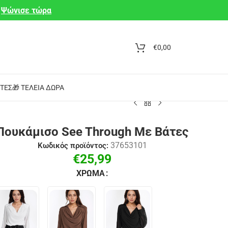
Ψώνισε τώρα
€
0,00
ΤΕΣ
🎁 ΤΈΛΕΙΑ ΔΏΡΑ
Πουκάμισο See Through Με Βάτες
37653101
Κωδικός προϊόντος:
€
25,99
ΧΡΏΜΑ