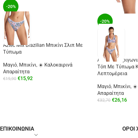
-20%
-20%
Aztec Mix Brazilian Μπικίνι Σλιπ Με
Τύπωμα
Aztec Mix Τριγωνι
Μαγιό
,
Μπικίνι
,
☀️ Καλοκαιρινά
Τόπ Με Τύπωμα Κ
Απαραίτητα
Λεπτομέρεια
€
15,92
€
19,90
Μαγιό
,
Μπικίνι
,
☀️
Απαραίτητα
€
26,16
€
32,70
ΕΠΙΚΟΙΝΩΝΙΑ
ΟΡΟΙ