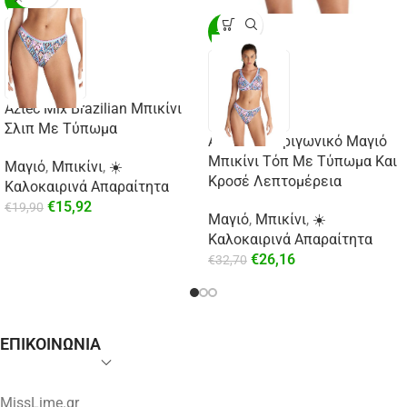
-20%
Aztec Mix Brazilian Μπικίνι
Σλιπ Με Τύπωμα
Aztec Mix Τριγωνικό Μαγιό
Μπικίνι Τόπ Με Τύπωμα Και
Μαγιό
,
Μπικίνι
,
☀️
Κροσέ Λεπτομέρεια
Καλοκαιρινά Απαραίτητα
€
15,92
€
19,90
Μαγιό
,
Μπικίνι
,
☀️
Καλοκαιρινά Απαραίτητα
€
26,16
€
32,70
ΕΠΙΚΟΙΝΩΝΙΑ
MissLime.gr