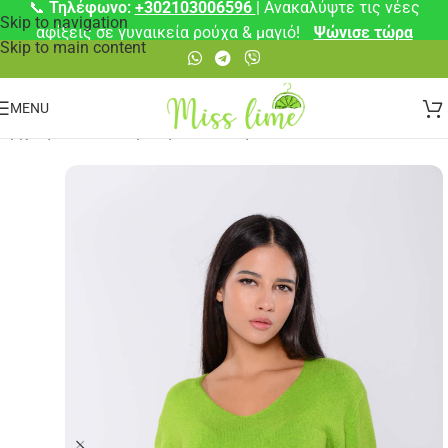
📞
Τηλέφωνο:
+302103006596
| Ανακαλύψτε τις νέες
Skip to navigation
αφίξεις σε γυναικεία ρούχα & μαγιό!
Ψώνισε τώρα
Skip to main content
MENU
Αρχική σελίδα
/
⚡ Άμεση Αποστολή