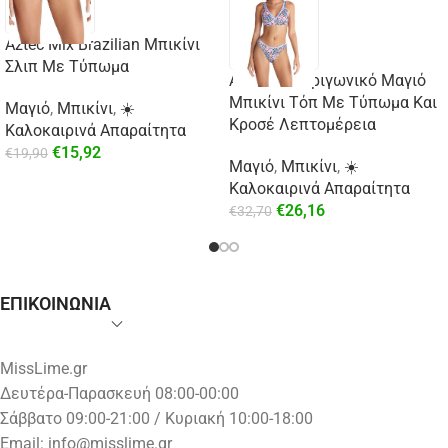
Aztec Mix Brazilian Μπικίνι
Σλιπ Με Τύπωμα
Aztec Mix Τριγωνικό Μαγιό
Μπικίνι Τόπ Με Τύπωμα Και
Μαγιό
,
Μπικίνι
,
☀️
Κροσέ Λεπτομέρεια
Καλοκαιρινά Απαραίτητα
€
15,92
€
19,90
Μαγιό
,
Μπικίνι
,
☀️
Καλοκαιρινά Απαραίτητα
€
26,16
€
32,70
ΕΠΙΚΟΙΝΩΝΙΑ
MissLime.gr
Δευτέρα-Παρασκευή 08:00-00:00
Σάββατο 09:00-21:00 / Κυριακή 10:00-18:00
Email:
info@misslime.gr