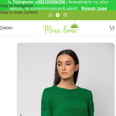
📞
Τηλέφωνο:
+302103006596
| Ανακαλύψτε τις νέες
Skip to navigation
αφίξεις σε γυναικεία ρούχα & μαγιό!
Ψώνισε τώρα
Skip to main content
MENU
Αρχική σελίδα
/
Πλεκτά