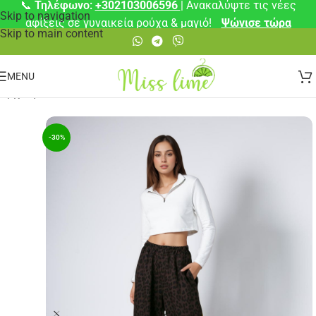
📞
Τηλέφωνο:
+302103006596
| Ανακαλύψτε τις νέες
Skip to navigation
αφίξεις σε γυναικεία ρούχα & μαγιό!
Ψώνισε τώρα
Skip to main content
MENU
Αρχική σελίδα
/
Παντελόνια
/
Παντελόνια
-30%