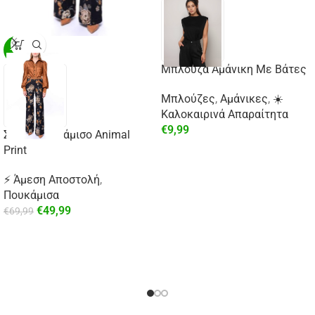
-29%
Μπλούζα Αμάνικη Με Βάτες
Μπλούζες
,
Αμάνικες
,
☀️
Καλοκαιρινά Απαραίτητα
€
9,99
Σατέν Πουκάμισο Animal
Print
⚡ Άμεση Αποστολή
,
Πουκάμισα
€
49,99
€
69,99