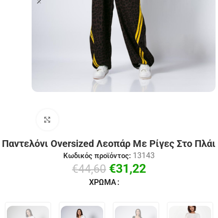
Click to enlarge
Παντελόνι Οversized Λεοπάρ Με Ρίγες Στο Πλάι
13143
Κωδικός προϊόντος:
€
31,22
€
44,60
ΧΡΏΜΑ