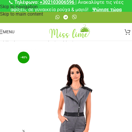
📞
Τηλέφωνο:
+302103006596
| Ανακαλύψτε τις νέες
Skip to navigation
αφίξεις σε γυναικεία ρούχα & μαγιό!
Ψώνισε τώρα
Skip to main content
MENU
Αρχική σελίδα
/
Ολόσωμες Φόρμες
-40%