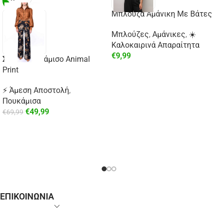
-29%
Μπλούζα Αμάνικη Με Βάτες
Μπλούζες
,
Αμάνικες
,
☀️
Καλοκαιρινά Απαραίτητα
€
9,99
Σατέν Πουκάμισο Animal
Print
⚡ Άμεση Αποστολή
,
Πουκάμισα
€
49,99
€
69,99
ΕΠΙΚΟΙΝΩΝΙΑ