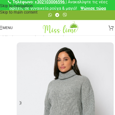
📞
Τηλέφωνο:
+302103006596
| Ανακαλύψτε τις νέες
Skip to navigation
αφίξεις σε γυναικεία ρούχα & μαγιό!
Ψώνισε τώρα
Skip to main content
MENU
Αρχική σελίδα
/
⚡ Άμεση Αποστολή