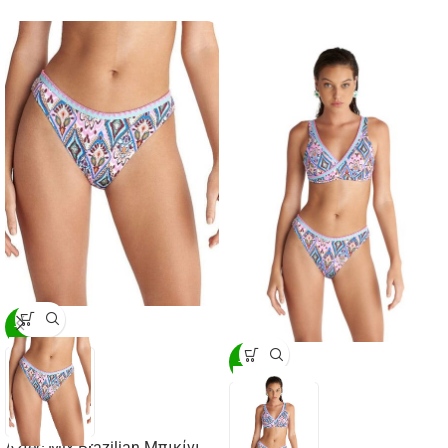
-20%
-20%
Aztec Mix Brazilian Μπικίνι