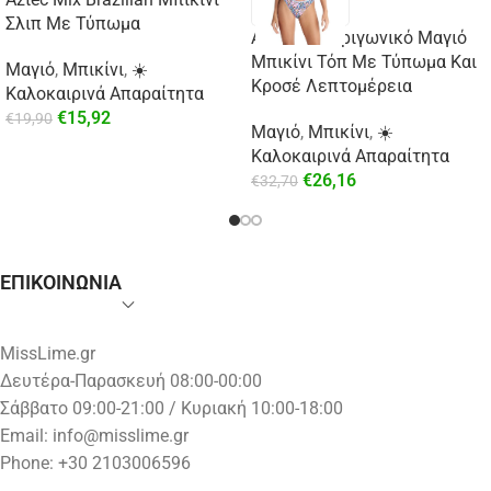
Σλιπ Με Τύπωμα
Aztec Mix Τριγωνικό Μαγιό
Μπικίνι Τόπ Με Τύπωμα Και
Μαγιό
,
Μπικίνι
,
☀️
Κροσέ Λεπτομέρεια
Καλοκαιρινά Απαραίτητα
€
15,92
€
19,90
Μαγιό
,
Μπικίνι
,
☀️
Καλοκαιρινά Απαραίτητα
€
26,16
€
32,70
ΕΠΙΚΟΙΝΩΝΙΑ
MissLime.gr
Δευτέρα-Παρασκευή 08:00-00:00
Σάββατο 09:00-21:00 / Κυριακή 10:00-18:00
Email:
info@misslime.gr
Phone: +30 2103006596