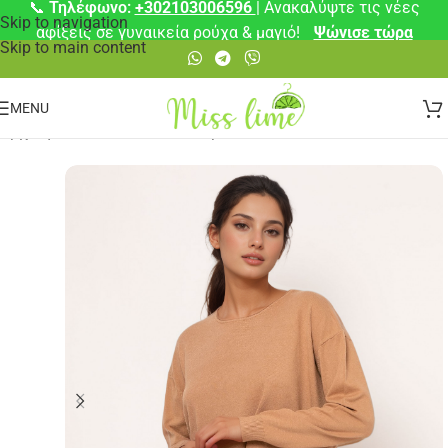
📞
Τηλέφωνο:
+302103006596
| Ανακαλύψτε τις νέες
Skip to navigation
αφίξεις σε γυναικεία ρούχα & μαγιό!
Ψώνισε τώρα
Skip to main content
MENU
Αρχική σελίδα
/
🎁 Τέλεια Δώρα