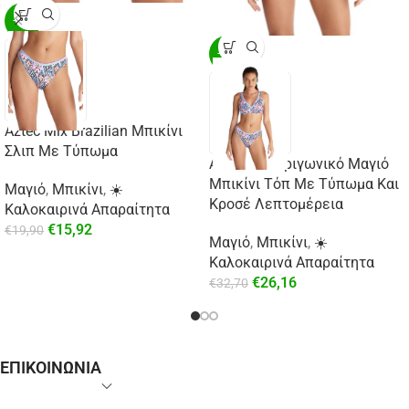
-20%
-20%
Aztec Mix Brazilian Μπικίνι
Σλιπ Με Τύπωμα
Aztec Mix Τριγωνικό Μαγιό
Μπικίνι Τόπ Με Τύπωμα Και
Μαγιό
,
Μπικίνι
,
☀️
Κροσέ Λεπτομέρεια
Καλοκαιρινά Απαραίτητα
€
15,92
€
19,90
Μαγιό
,
Μπικίνι
,
☀️
Καλοκαιρινά Απαραίτητα
€
26,16
€
32,70
ΕΠΙΚΟΙΝΩΝΙΑ