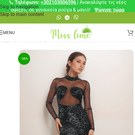
📞
Τηλέφωνο:
+302103006596
| Ανακαλύψτε τις νέες
Skip to navigation
αφίξεις σε γυναικεία ρούχα & μαγιό!
Ψώνισε τώρα
Skip to main content
MENU
Αρχική σελίδα
/
Φορέματα
/
Μίνι
-25%