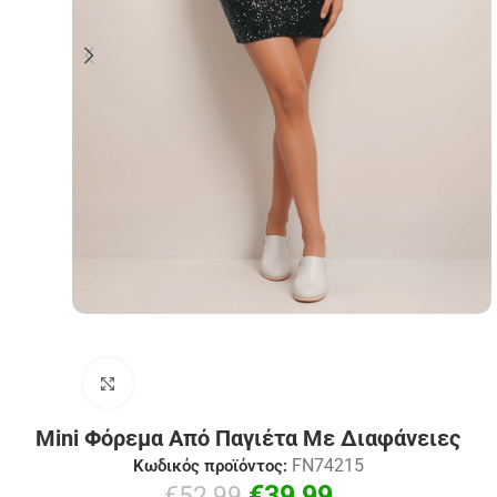
Click to enlarge
Mini Φόρεμα Από Παγιέτα Με Διαφάνειες
FN74215
Κωδικός προϊόντος:
€
39,99
€
52,99