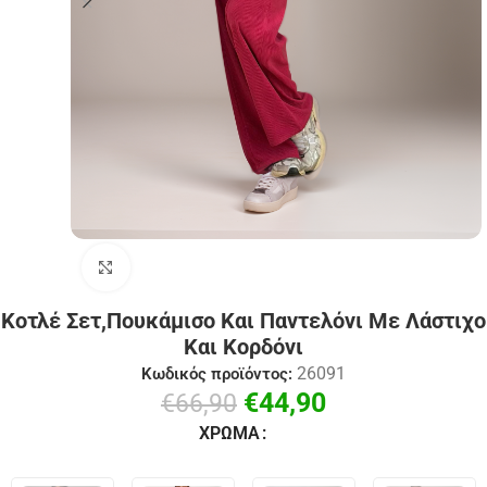
Click to enlarge
Κοτλέ Σετ,Πουκάμισο Και Παντελόνι Με Λάστιχο
Και Κορδόνι
26091
Κωδικός προϊόντος:
€
44,90
€
66,90
ΧΡΏΜΑ