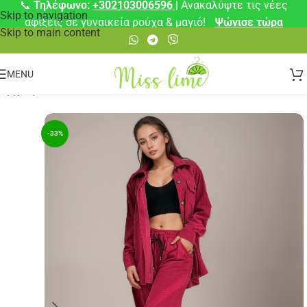
📞
Τηλέφωνο:
+302103006596
| Ανακαλύψτε τις νέες
Skip to navigation
αφίξεις σε γυναικεία ρούχα & μαγιό!
Ψώνισε τώρα
Skip to main content
MENU
Αρχική σελίδα
/
Σετ
-33%