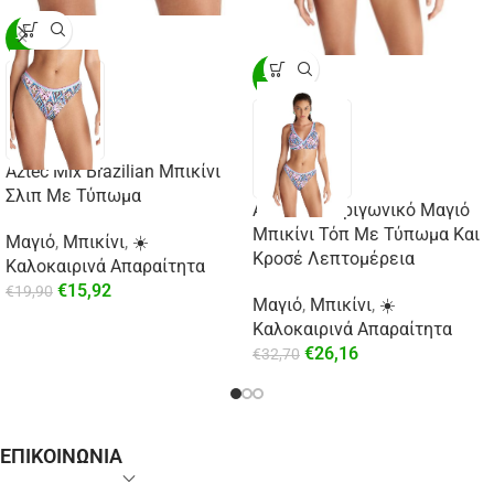
-20%
-20%
Aztec Mix Brazilian Μπικίνι
Σλιπ Με Τύπωμα
Aztec Mix Τριγωνικό Μαγιό
Μπικίνι Τόπ Με Τύπωμα Και
Μαγιό
,
Μπικίνι
,
☀️
Κροσέ Λεπτομέρεια
Καλοκαιρινά Απαραίτητα
€
15,92
€
19,90
Μαγιό
,
Μπικίνι
,
☀️
Καλοκαιρινά Απαραίτητα
€
26,16
€
32,70
ΕΠΙΚΟΙΝΩΝΙΑ