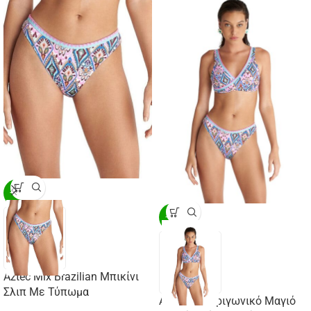
-20%
-20%
Aztec Mix Brazilian Μπικίνι
Σλιπ Με Τύπωμα
Aztec Mix Τριγωνικό Μαγιό