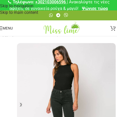
📞
Τηλέφωνο:
+302103006596
| Ανακαλύψτε τις νέες
Skip to navigation
αφίξεις σε γυναικεία ρούχα & μαγιό!
Ψώνισε τώρα
Skip to main content
MENU
Αρχική σελίδα
/
Παντελόνια
/
Τζιν