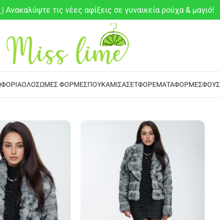
6
| Ανακαλύψτε τις νέες αφίξεις σε γυναικεία ρούχα & μαγιό!
ΦΌΡΙΑ
ΟΛΌΣΩΜΕΣ ΦΌΡΜΕΣ
ΠΟΥΚΆΜΙΣΑ
ΣΕΤ
ΦΟΡΈΜΑΤΑ
ΦΌΡΜΕΣ
ΦΟΎΣ