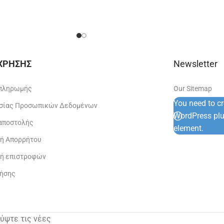
 ΧΡΗΣΗΣ
Newsletter
 πληρωμής
Our Sitemap
You need to c
σίας Προσωπικών Δεδομένων
WordPress plug
 αποστολής
element.
κή Απορρήτου
κή επιστροφών
ρήσης
λύψτε τις νέες