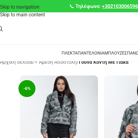
📞
Τηλέφωνο:
+30210300659
Skip to navigation
Skip to main content
ΠΛΕΚΤΆ
ΠΑΝΤΕΛΌΝΙΑ
ΜΠΛΟΎΖΕΣ
ΠΑΝΩ
Αρχική σελίδα
/
⚡ Άμεση Αποστολή
/
Γούνα Κοντή Με Γιακά
-6%