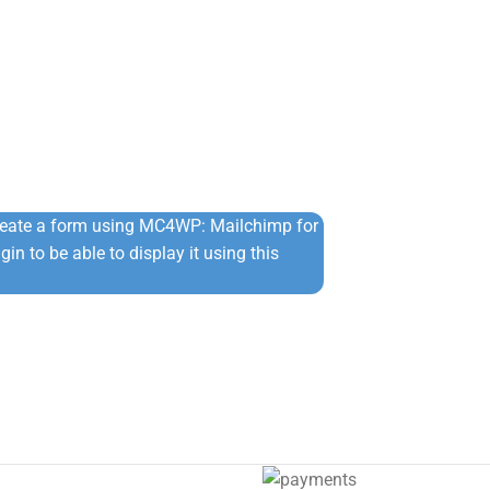
⚡ Άμεση Αποστ
€
24,90
€
34,90
reate a form using MC4WP: Mailchimp for
in to be able to display it using this