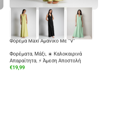
Φόρεμα Maxi Αμάνικο Με “V”
Φορέματα
,
Μάξι
,
☀️ Καλοκαιρινά
Απαραίτητα
,
⚡ Άμεση Αποστολή
€
19,99
-29%
Πλεκτό Πουλό