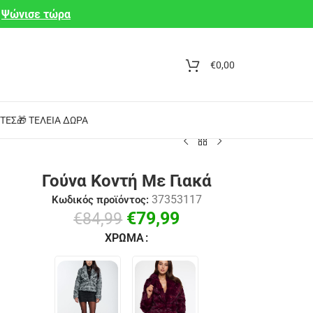
Ψώνισε τώρα
€
0,00
ΤΕΣ
🎁 ΤΈΛΕΙΑ ΔΏΡΑ
Γούνα Κοντή Με Γιακά
37353117
Κωδικός προϊόντος:
€
79,99
€
84,99
ΧΡΏΜΑ