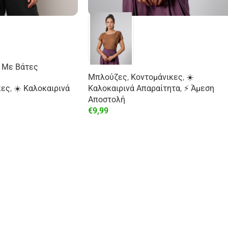
 Με Βάτες
Μπλούζες
,
Κοντομάνικες
,
☀️
κες
,
☀️ Καλοκαιρινά
Καλοκαιρινά Απαραίτητα
,
⚡ Άμεση
Αποστολή
€
9,99