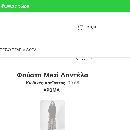
Ψώνισε τώρα
€
0,00
ΤΕΣ
🎁 ΤΈΛΕΙΑ ΔΏΡΑ
Φούστα Maxi Δαντέλα
09-63
Κωδικός προϊόντος:
ΧΡΏΜΑ