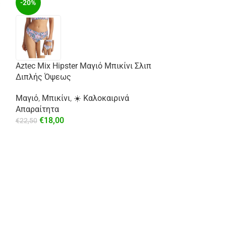
-20%
Aztec Mix Hipster Μαγιό Μπικίνι Σλιπ
-29%
Διπλής Όψεως
Μαγιό
,
Μπικίνι
,
☀️ Καλοκαιρινά
Απαραίτητα
€
18,00
€
22,50
Σατέν Πουκάμισ
⚡ Άμεση Αποστ
€
49,99
€
69,99