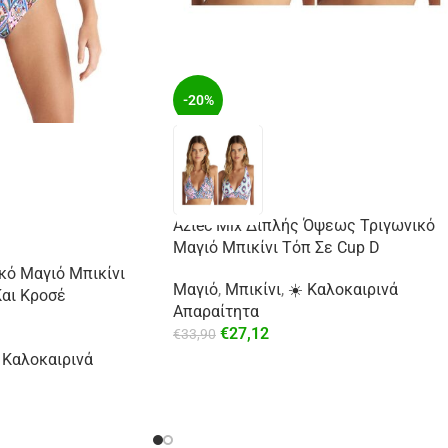
-20%
Aztec Mix Διπλής Όψεως Τριγωνικό
Μαγιό Μπικίνι Τόπ Σε Cup D
κό Μαγιό Μπικίνι
Μαγιό
,
Μπικίνι
,
☀️ Καλοκαιρινά
αι Κροσέ
Απαραίτητα
€
27,12
€
33,90
 Καλοκαιρινά