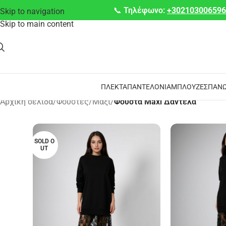
📞
Τηλέφωνο:
+30210300659
Skip to navigation
Skip to main content
ΠΛΕΚΤΆ
ΠΑΝΤΕΛΌΝΙΑ
ΜΠΛΟΎΖΕΣ
ΠΑΝΩ
Αρχική σελίδα
/
Φούστες
/
Μάξι
/
Φούστα Maxi Δαντέλα
SOLD O
UT