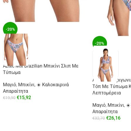
-20%
-20%
Aztec Mix Brazilian Μπικίνι Σλιπ Με
Τύπωμα
Aztec Mix Τριγωνι
Μαγιό
,
Μπικίνι
,
☀️ Καλοκαιρινά
Τόπ Με Τύπωμα Κ
Απαραίτητα
Λεπτομέρεια
€
15,92
€
19,90
Μαγιό
,
Μπικίνι
,
☀️
Απαραίτητα
€
26,16
€
32,70