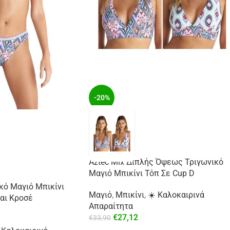
-20%
Aztec Mix Διπλής Όψεως Τριγωνικό
Μαγιό Μπικίνι Τόπ Σε Cup D
κό Μαγιό Μπικίνι
Μαγιό
,
Μπικίνι
,
☀️ Καλοκαιρινά
αι Κροσέ
Απαραίτητα
€
27,12
€
33,90