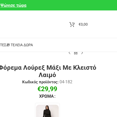
Ψώνισε τώρα
€
0,00
ΤΕΣ
🎁 ΤΈΛΕΙΑ ΔΏΡΑ
Φόρεμα Λούρεξ Μάξι Με Κλειστό
Λαιμό
04-182
Κωδικός προϊόντος:
€
29,99
ΧΡΏΜΑ