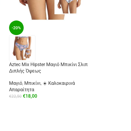
-20%
Aztec Mix Hipster Μαγιό Μπικίνι Σλιπ
-29%
Διπλής Όψεως
Μαγιό
,
Μπικίνι
,
☀️ Καλοκαιρινά
Απαραίτητα
€
18,00
€
22,50
Σατέν Πουκάμισ
⚡ Άμεση Αποστ
€
49,99
€
69,99