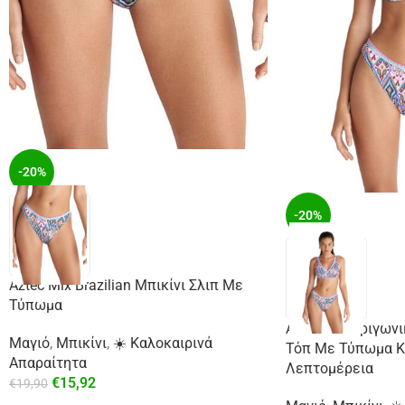
-20%
-20%
Aztec Mix Brazilian Μπικίνι Σλιπ Με
Τύπωμα
Aztec Mix Τριγωνι
Μαγιό
,
Μπικίνι
,
☀️ Καλοκαιρινά
Τόπ Με Τύπωμα Κ
Απαραίτητα
Λεπτομέρεια
€
15,92
€
19,90