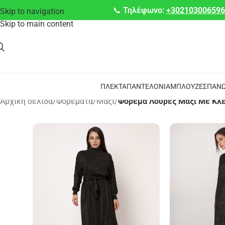
📞
Τηλέφωνο:
+30210300659
Skip to navigation
Skip to main content
ΠΛΕΚΤΆ
ΠΑΝΤΕΛΌΝΙΑ
ΜΠΛΟΎΖΕΣ
ΠΑΝΩ
Αρχική σελίδα
/
Φορέματα
/
Μάξι
/
Φόρεμα Λούρεξ Μάξι Με Κλε