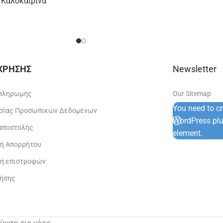
 Καλοκαιρινά
 ΧΡΗΣΗΣ
Newsletter
 πληρωμής
Our Sitemap
You need to c
σίας Προσωπικών Δεδομένων
WordPress plug
 αποστολής
element.
κή Απορρήτου
κή επιστροφών
ρήσης