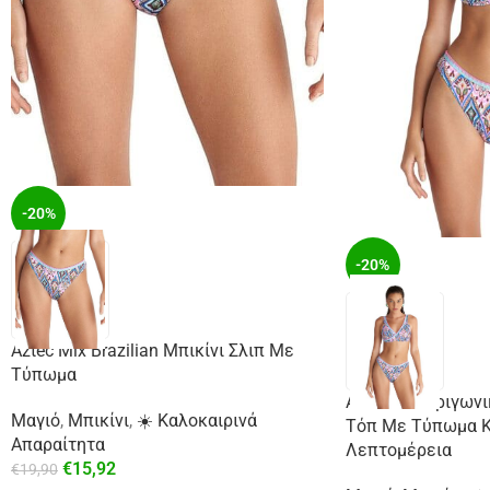
-20%
-20%
Aztec Mix Brazilian Μπικίνι Σλιπ Με
Τύπωμα
Aztec Mix Τριγωνι
Μαγιό
,
Μπικίνι
,
☀️ Καλοκαιρινά
Τόπ Με Τύπωμα Κ
Απαραίτητα
Λεπτομέρεια
€
15,92
€
19,90