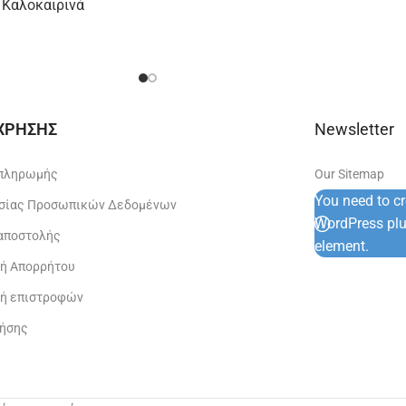
 Καλοκαιρινά
 ΧΡΗΣΗΣ
Newsletter
 πληρωμής
Our Sitemap
You need to c
σίας Προσωπικών Δεδομένων
WordPress plug
 αποστολής
element.
κή Απορρήτου
κή επιστροφών
ρήσης