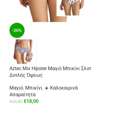
-20%
Aztec Mix Hipster Μαγιό Μπικίνι Σλιπ
-29%
Διπλής Όψεως
Μαγιό
,
Μπικίνι
,
☀️ Καλοκαιρινά
Απαραίτητα
€
18,00
€
22,50
Σατέν Πουκάμισ
⚡ Άμεση Αποστ
€
49,99
€
69,99