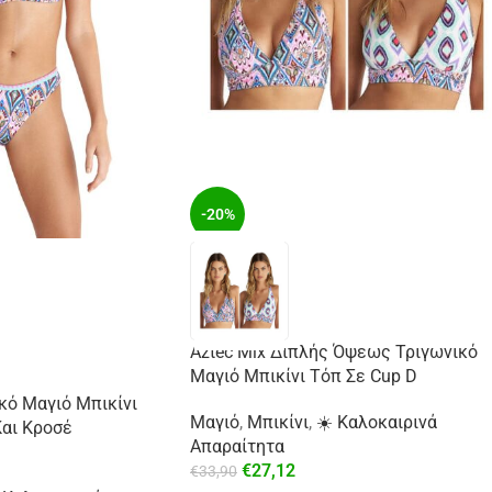
-20%
Aztec Mix Διπλής Όψεως Τριγωνικό
Μαγιό Μπικίνι Τόπ Σε Cup D
κό Μαγιό Μπικίνι
Μαγιό
,
Μπικίνι
,
☀️ Καλοκαιρινά
αι Κροσέ
Απαραίτητα
€
27,12
€
33,90