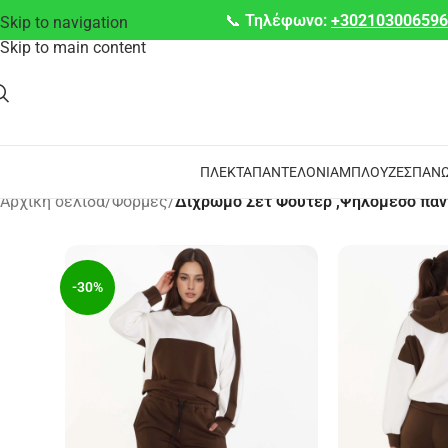
📞
Τηλέφωνο:
+30210300659
Skip to navigation
Skip to main content
ΠΛΕΚΤΆ
ΠΑΝΤΕΛΌΝΙΑ
ΜΠΛΟΎΖΕΣ
ΠΑΝΩ
Αρχική σελίδα
/
Φόρμες
/
Δίχρωμο Σετ Φούτερ ,Ψηλόμεσο παν
-30%