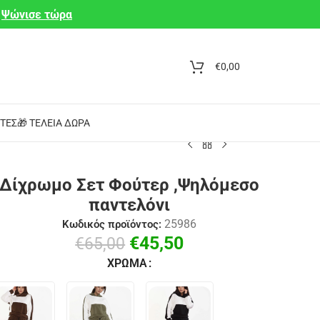
Ψώνισε τώρα
€
0,00
ΤΕΣ
🎁 ΤΈΛΕΙΑ ΔΏΡΑ
Δίχρωμο Σετ Φούτερ ,Ψηλόμεσο
παντελόνι
25986
Κωδικός προϊόντος:
€
45,50
€
65,00
ΧΡΏΜΑ