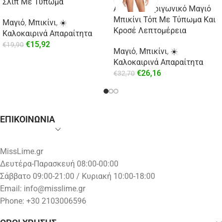
Σλιπ Με Τύπωμα
Aztec Mix Τριγωνικό Μαγιό
Μπικίνι Τόπ Με Τύπωμα Και
Μαγιό
,
Μπικίνι
,
☀️
Κροσέ Λεπτομέρεια
Καλοκαιρινά Απαραίτητα
€
15,92
€
19,90
Μαγιό
,
Μπικίνι
,
☀️
Καλοκαιρινά Απαραίτητα
€
26,16
€
32,70
ΕΠΙΚΟΙΝΩΝΙΑ
MissLime.gr
Δευτέρα-Παρασκευή 08:00-00:00
Σάββατο 09:00-21:00 / Κυριακή 10:00-18:00
Email:
info@misslime.gr
Phone: +30 2103006596