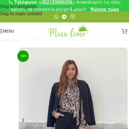
📞
Τηλέφωνο:
+302103006596
| Ανακαλύψτε τις νέες
Skip to navigation
αφίξεις σε γυναικεία ρούχα & μαγιό!
Ψώνισε τώρα
Skip to main content
MENU
Αρχική σελίδα
/
☀️ Καλοκαιρινά Απαραίτητα
-50%