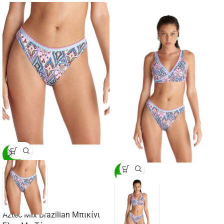
-20%
-20%
Aztec Mix Brazilian Μπικίνι