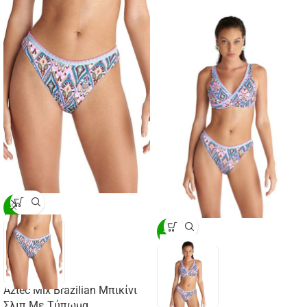
-20%
-20%
Aztec Mix Brazilian Μπικίνι
Σλιπ Με Τύπωμα