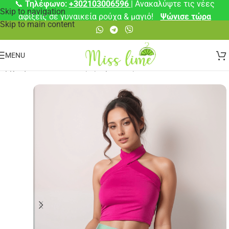
📞
Τηλέφωνο:
+302103006596
| Ανακαλύψτε τις νέες
Skip to navigation
αφίξεις σε γυναικεία ρούχα & μαγιό!
Ψώνισε τώρα
Skip to main content
MENU
Αρχική σελίδα
/
Μπλούζες
/
Αμάνικες