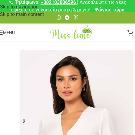
📞
Τηλέφωνο:
+302103006596
| Ανακαλύψτε τις νέες
Skip to navigation
αφίξεις σε γυναικεία ρούχα & μαγιό!
Ψώνισε τώρα
Skip to main content
MENU
Αρχική σελίδα
/
Μπλούζες
/
Κοντομάνικες