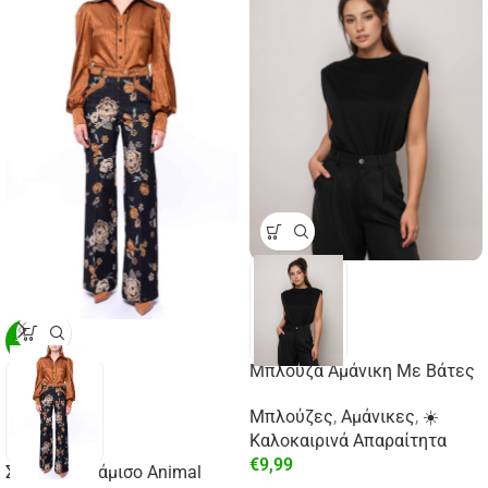
-29%
Μπλούζα Αμάνικη Με Βάτες
Μπλούζες
,
Αμάνικες
,
☀️
Καλοκαιρινά Απαραίτητα
€
9,99
Σατέν Πουκάμισο Animal