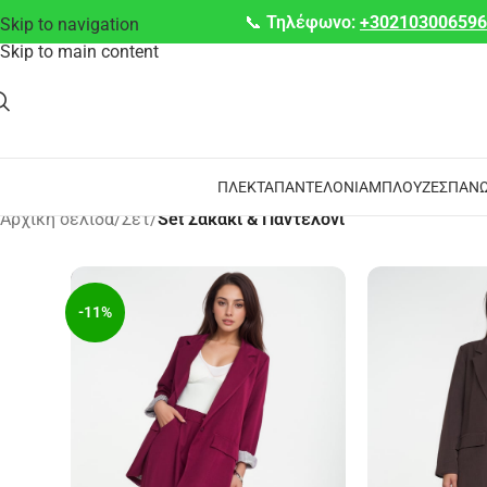
📞
Τηλέφωνο:
+30210300659
Skip to navigation
Skip to main content
ΠΛΕΚΤΆ
ΠΑΝΤΕΛΌΝΙΑ
ΜΠΛΟΎΖΕΣ
ΠΑΝΩ
Αρχική σελίδα
/
Σετ
/
Set Σακάκι & Παντελόνι
-11%