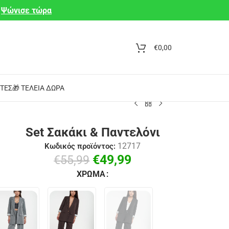
Ψώνισε τώρα
€
0,00
ΤΕΣ
🎁 ΤΈΛΕΙΑ ΔΏΡΑ
Set Σακάκι & Παντελόνι
12717
Κωδικός προϊόντος:
€
49,99
€
55,99
ΧΡΏΜΑ