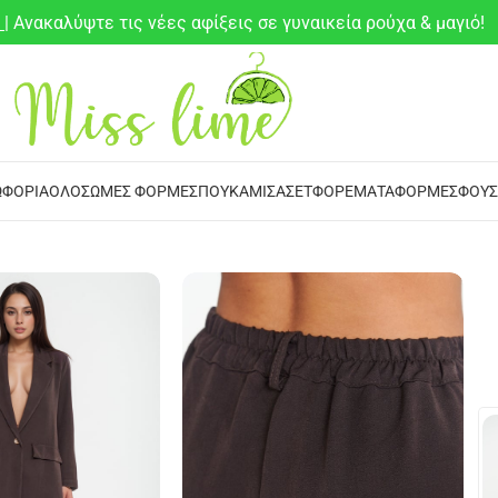
6
| Ανακαλύψτε τις νέες αφίξεις σε γυναικεία ρούχα & μαγιό!
ΦΌΡΙΑ
ΟΛΌΣΩΜΕΣ ΦΌΡΜΕΣ
ΠΟΥΚΆΜΙΣΑ
ΣΕΤ
ΦΟΡΈΜΑΤΑ
ΦΌΡΜΕΣ
ΦΟΎΣ