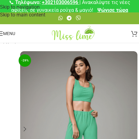
📞
Τηλέφωνο:
+302103006596
| Ανακαλύψτε τις νέες
Skip to navigation
αφίξεις σε γυναικεία ρούχα & μαγιό!
Ψώνισε τώρα
Skip to main content
MENU
Αρχική σελίδα
/
Παντελόνια
-29%