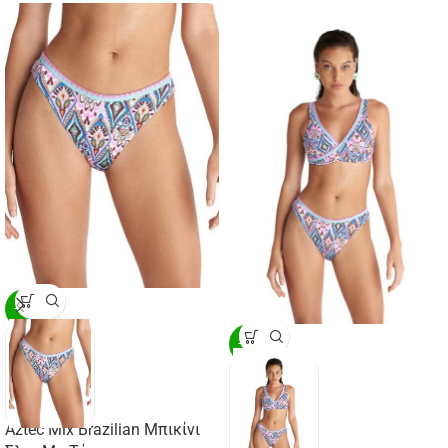
-20%
-20%
Aztec Mix Brazilian Μπικίνι