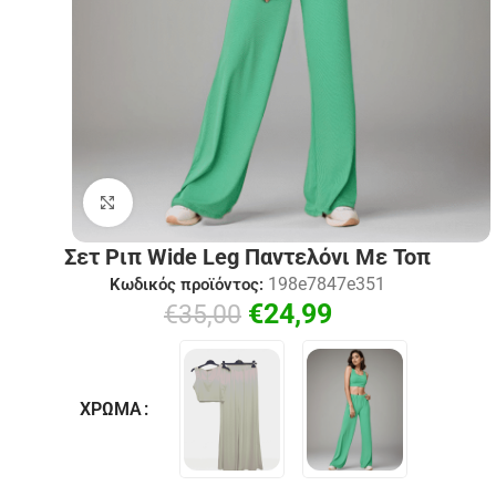
Click to enlarge
Σετ Ριπ Wide Leg Παντελόνι Με Τοπ
198e7847e351
Κωδικός προϊόντος:
€
24,99
€
35,00
ΧΡΏΜΑ