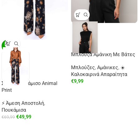
-29%
Μπλούζα Αμάνικη Με Βάτες
Μπλούζες
,
Αμάνικες
,
☀️
Καλοκαιρινά Απαραίτητα
€
9,99
Σατέν Πουκάμισο Animal
Print
⚡ Άμεση Αποστολή
,
Πουκάμισα
€
49,99
€
69,99