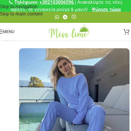
📞
Τηλέφωνο:
+302103006596
| Ανακαλύψτε τις νέες
Skip to navigation
αφίξεις σε γυναικεία ρούχα & μαγιό!
Ψώνισε τώρα
Skip to main content
MENU
Αρχική σελίδα
/
Σετ