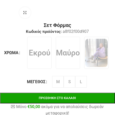
Click to enlarge
Σετ Φόρμας
a8f02f00d907
Κωδικός προϊόντος:
Εκρού
Μαύρο
ΧΡΏΜΑ
M
S
L
ΜΈΓΕΘΟΣ
ΠΡΟΣΘΉΚΗ ΣΤΟ ΚΑΛΆΘΙ
💌 Μόνο
€
50,00
ακόμα για να απολαύσεις δωρεάν
μεταφορικά!