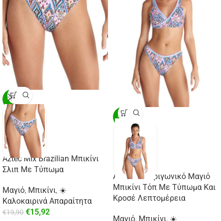
-20%
-20%
Aztec Mix Brazilian Μπικίνι
Σλιπ Με Τύπωμα
Aztec Mix Τριγωνικό Μαγιό
Μπικίνι Τόπ Με Τύπωμα Και
Μαγιό
,
Μπικίνι
,
☀️
Κροσέ Λεπτομέρεια
Καλοκαιρινά Απαραίτητα
€
15,92
€
19,90
Μαγιό
,
Μπικίνι
,
☀️