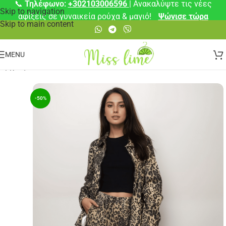
📞
Τηλέφωνο:
+302103006596
| Ανακαλύψτε τις νέες
Skip to navigation
αφίξεις σε γυναικεία ρούχα & μαγιό!
Ψώνισε τώρα
Skip to main content
MENU
Αρχική σελίδα
/
Σετ
-50%