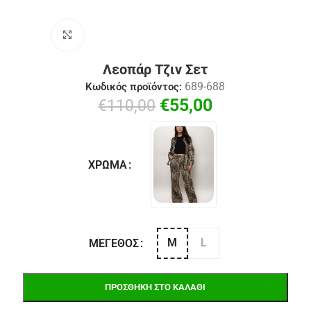
Click to enlarge
Λεοπάρ Τζιν Σετ
689-688
Κωδικός προϊόντος:
€
55,00
€
110,00
ΧΡΏΜΑ
M
L
ΜΈΓΕΘΟΣ
ΠΡΟΣΘΉΚΗ ΣΤΟ ΚΑΛΆΘΙ