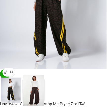
-30%
Παντελόνι Οversized Λεοπάρ Με Ρίγες Στο Πλάι