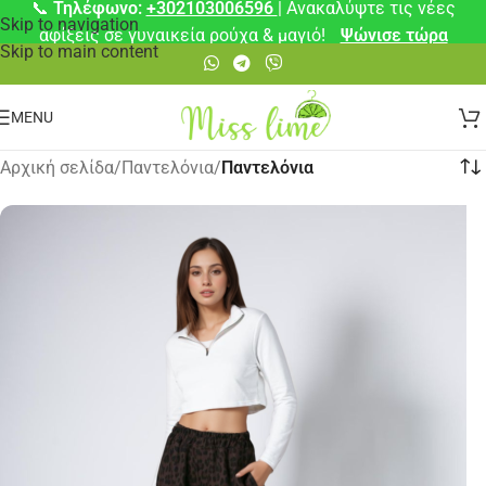
📞
Τηλέφωνο:
+302103006596
| Ανακαλύψτε τις νέες
Skip to navigation
αφίξεις σε γυναικεία ρούχα & μαγιό!
Ψώνισε τώρα
Skip to main content
MENU
Αρχική σελίδα
/
Παντελόνια
/
Παντελόνια