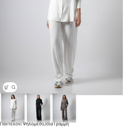
Παντελόνι Ψηλόμεσο,Ίσια Γραμμή