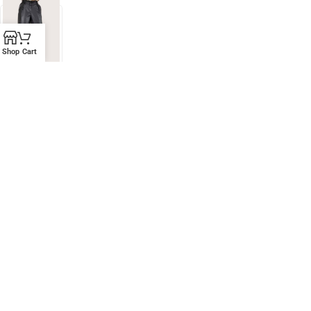
Shop
Cart
Παντελόνα Σε Δερματίνη
Παντελόνια
,
Παντελόνια
,
⚡ Άμεση Αποστολή
,
💎 Χρυσή Τομή
(20€-50€)
€
53,40
€
89,00