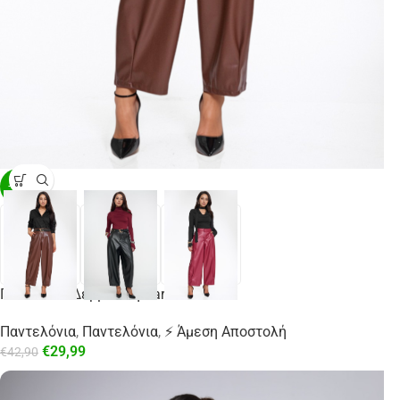
-30%
Παντελόνι Δερματίνη Barrel Fit
Παντελόνια
,
Παντελόνια
,
⚡ Άμεση Αποστολή
€
29,99
€
42,90