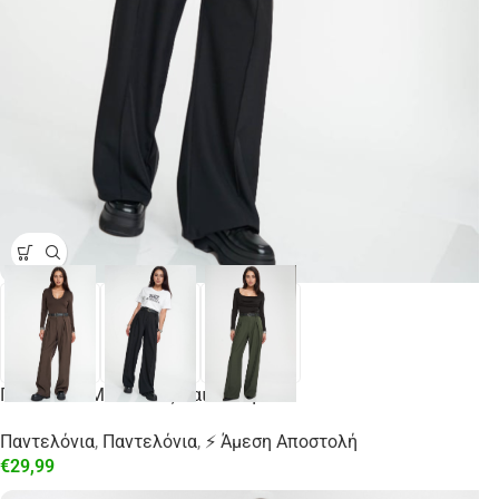
Παντελόνι Με Πιέτες Και Ζώνη
Παντελόνια
,
Παντελόνια
,
⚡ Άμεση Αποστολή
€
29,99