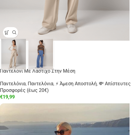
Παντελόνι Με Λάστιχο Στην Μέση
Παντελόνια
,
Παντελόνια
,
⚡ Άμεση Αποστολή
,
💸 Απίστευτες
Προσφορές (έως 20€)
€
19,99