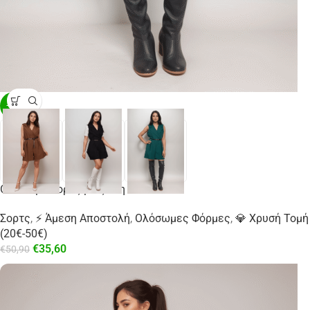
-30%
Ολόσωμο σορτς με ζώνη
Σορτς
,
⚡ Άμεση Αποστολή
,
Ολόσωμες Φόρμες
,
💎 Χρυσή Τομή
(20€-50€)
€
35,60
€
50,90