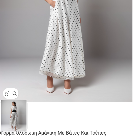
Φόρμα Ολόσωμη Αμάνικη Με Βάτες Και Τσέπες