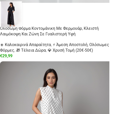
Ολόσωμη Φόρμα Κοντομάνικη Με Φερμουάρ, Κλειστή
Λαιμόκοψη Και Ζώνη Σε Γυαλιστερή Υφή
☀️ Καλοκαιρινά Απαραίτητα
,
⚡ Άμεση Αποστολή
,
Ολόσωμες
Φόρμες
,
🎁 Τέλεια Δώρα
,
💎 Χρυσή Τομή (20€-50€)
€
29,99