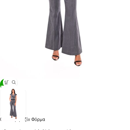
-40%
Ολόσωμη Τζίν Φόρμα