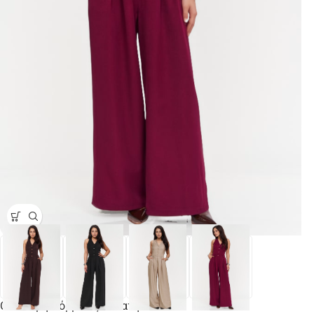
Ολόσωμη Φόρμα Εξώπλατη