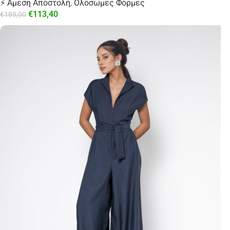
⚡ Άμεση Αποστολή
,
Ολόσωμες Φόρμες
€
113,40
€
189,00