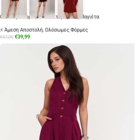
Ολόσωμο Σορτς Με Λεπτομέρειες Παγιέτα
⚡ Άμεση Αποστολή
,
Ολόσωμες Φόρμες
€
39,99
€
57,00