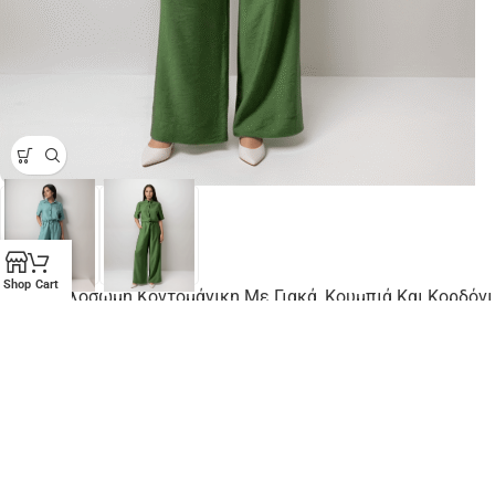
Shop
Cart
Φόρμα Ολόσωμη Κοντομάνικη Με Γιακά, Κουμπιά Και Κορδόνι
Στην Μέση
☀️ Καλοκαιρινά Απαραίτητα
,
⚡ Άμεση Αποστολή
,
Ολόσωμες
Φόρμες
,
💎 Χρυσή Τομή (20€-50€)
€
29,99