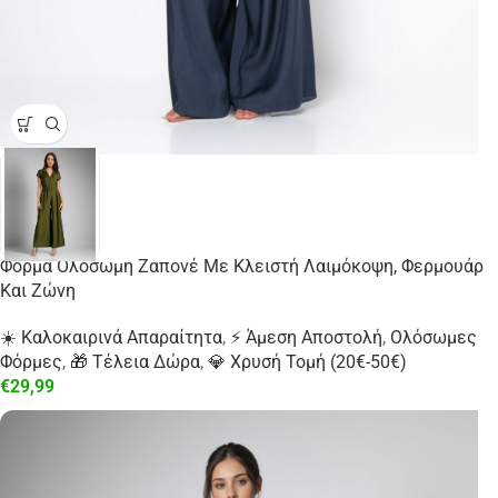
Φόρμα Ολόσωμη Ζαπονέ Με Κλειστή Λαιμόκοψη, Φερμουάρ
Και Ζώνη
☀️ Καλοκαιρινά Απαραίτητα
,
⚡ Άμεση Αποστολή
,
Ολόσωμες
Φόρμες
,
🎁 Τέλεια Δώρα
,
💎 Χρυσή Τομή (20€-50€)
€
29,99