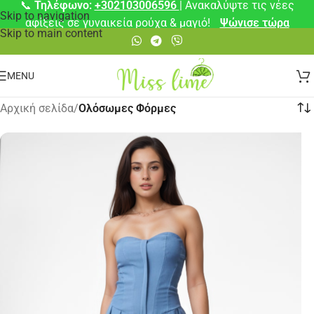
📞
Τηλέφωνο:
+302103006596
| Ανακαλύψτε τις νέες
Skip to navigation
αφίξεις σε γυναικεία ρούχα & μαγιό!
Ψώνισε τώρα
Skip to main content
MENU
Αρχική σελίδα
/
Ολόσωμες Φόρμες