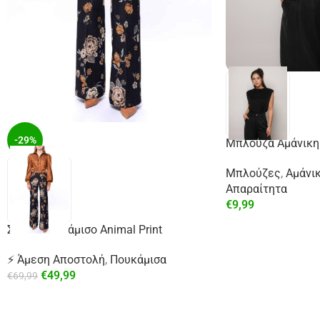
-29%
Μπλούζα Αμάνικη
Μπλούζες
,
Αμάνι
Απαραίτητα
€
9,99
Σατέν Πουκάμισο Animal Print
⚡ Άμεση Αποστολή
,
Πουκάμισα
€
49,99
€
69,99