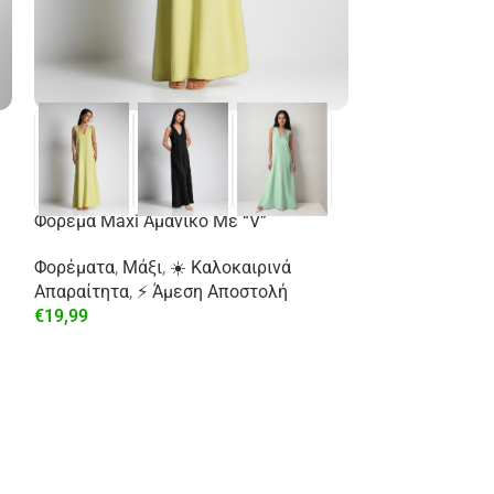
Φόρεμα Maxi Αμάνικο Με “V”
Φορέματα
,
Μάξι
,
☀️ Καλοκαιρινά
Απαραίτητα
,
⚡ Άμεση Αποστολή
€
19,99
-29%