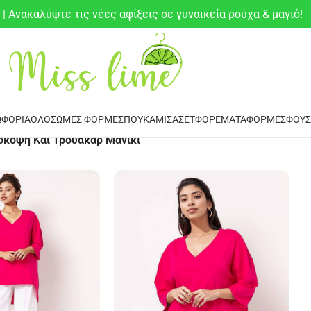
6
| Ανακαλύψτε τις νέες αφίξεις σε γυναικεία ρούχα & μαγιό!
ΦΌΡΙΑ
ΟΛΌΣΩΜΕΣ ΦΌΡΜΕΣ
ΠΟΥΚΆΜΙΣΑ
ΣΕΤ
ΦΟΡΈΜΑΤΑ
ΦΌΡΜΕΣ
ΦΟΎΣ
μόκοψη Και Τρουακάρ Μανίκι