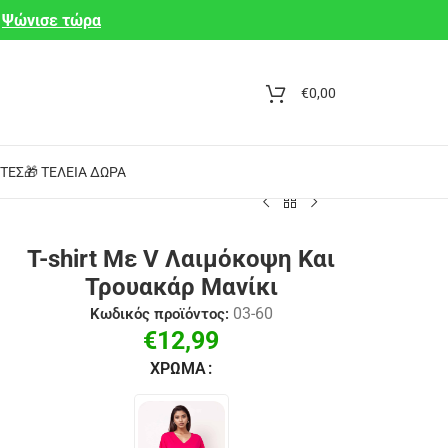
Ψώνισε τώρα
€
0,00
ΤΕΣ
🎁 ΤΈΛΕΙΑ ΔΏΡΑ
T-shirt Με V Λαιμόκοψη Και
Τρουακάρ Μανίκι
03-60
Κωδικός προϊόντος:
€
12,99
ΧΡΏΜΑ