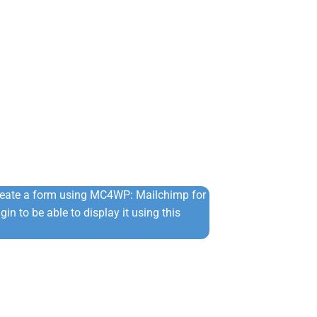
Πλεκτό Πουλό
⚡ Άμεση Αποστ
€
24,90
€
34,90
reate a form using MC4WP: Mailchimp for
in to be able to display it using this