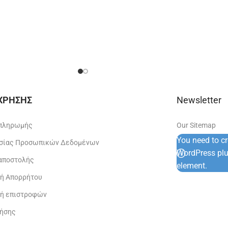
 ΧΡΗΣΗΣ
Newsletter
 πληρωμής
Our Sitemap
You need to c
σίας Προσωπικών Δεδομένων
WordPress plug
 αποστολής
element.
κή Απορρήτου
κή επιστροφών
ρήσης