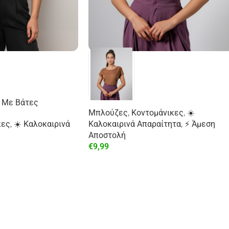
 Με Βάτες
Μπλούζες
,
Κοντομάνικες
,
☀️
κες
,
☀️ Καλοκαιρινά
Καλοκαιρινά Απαραίτητα
,
⚡ Άμεση
Αποστολή
€
9,99