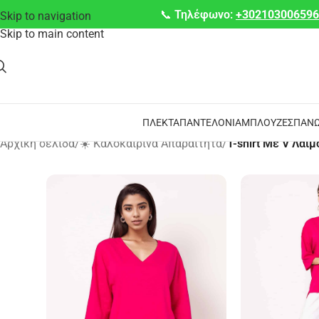
📞
Τηλέφωνο:
+30210300659
Skip to navigation
Skip to main content
ΠΛΕΚΤΆ
ΠΑΝΤΕΛΌΝΙΑ
ΜΠΛΟΎΖΕΣ
ΠΑΝΩ
Αρχική σελίδα
/
☀️ Καλοκαιρινά Απαραίτητα
/
T-shirt Με V Λαι