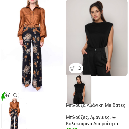
-29%
Μπλούζα Αμάνικη Με Βάτες
Μπλούζες
,
Αμάνικες
,
☀️
Καλοκαιρινά Απαραίτητα