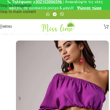
📞
Τηλέφωνο:
+302103006596
| Ανακαλύψτε τις νέες
Skip to navigation
αφίξεις σε γυναικεία ρούχα & μαγιό!
Ψώνισε τώρα
Skip to main content
MENU
Αρχική σελίδα
/
☀️ Καλοκαιρινά Απαραίτητα