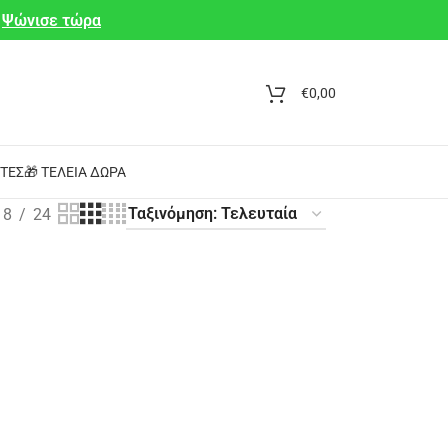
Ψώνισε τώρα
€
0,00
ΤΕΣ
🎁 ΤΈΛΕΙΑ ΔΏΡΑ
18
24