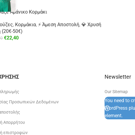
αζέ Αμάνικο Κορμάκι
ούζες
,
Κορμάκια
,
⚡ Άμεση Αποστολή
,
💎 Χρυσή
 (20€-50€)
€
22,40
00
 ΧΡΗΣΗΣ
Newsletter
 πληρωμής
Our Sitemap
You need to c
σίας Προσωπικών Δεδομένων
WordPress plug
 αποστολής
element.
κή Απορρήτου
κή επιστροφών