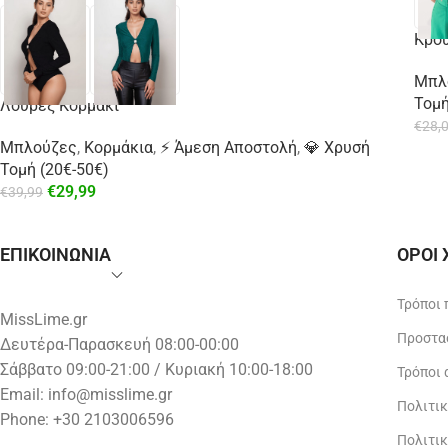
Κρου
Μπλ
Τομή
Λούρεξ Κορμάκι
€
28,
Μπλούζες
,
Κορμάκια
,
⚡ Άμεση Αποστολή
,
💎 Χρυσή
Τομή (20€-50€)
€
29,99
€
39,99
ΕΠΙΚΟΙΝΩΝΙΑ
ΟΡΟΙ
Τρόποι
MissLime.gr
Προστα
Δευτέρα-Παρασκευή 08:00-00:00
Σάββατο 09:00-21:00 / Κυριακή 10:00-18:00
Τρόποι
Email:
info@misslime.gr
Πολιτι
Phone: +30 2103006596
Πολιτι