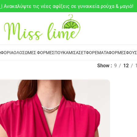
6
| Ανακαλύψτε τις νέες αφίξεις σε γυναικεία ρούχα & μαγιό!
ΦΌΡΙΑ
ΟΛΌΣΩΜΕΣ ΦΌΡΜΕΣ
ΠΟΥΚΆΜΙΣΑ
ΣΕΤ
ΦΟΡΈΜΑΤΑ
ΦΌΡΜΕΣ
ΦΟΎΣ
Show
9
12