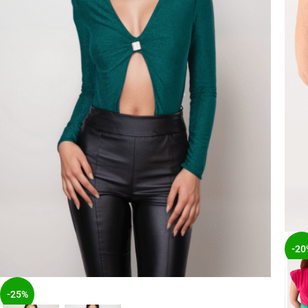
-20
-25%