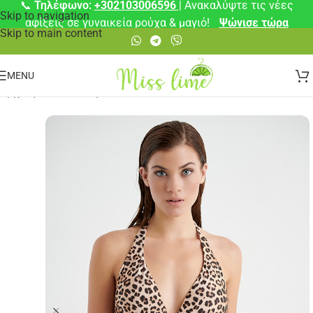
📞
Τηλέφωνο:
+302103006596
| Ανακαλύψτε τις νέες
Skip to navigation
αφίξεις σε γυναικεία ρούχα & μαγιό!
Ψώνισε τώρα
Skip to main content
MENU
Αρχική σελίδα
/
Μαγιό
/
Μπικίνι