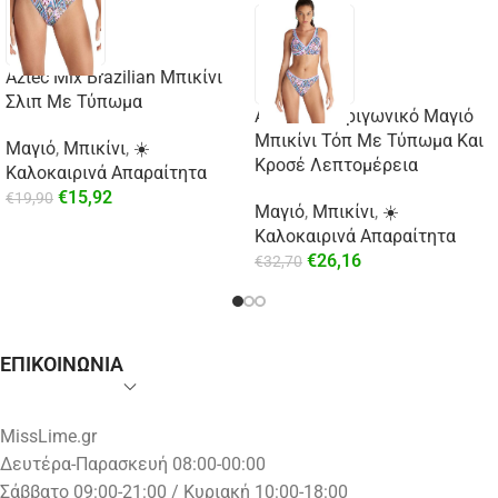
Aztec Mix Brazilian Μπικίνι
Σλιπ Με Τύπωμα
Aztec Mix Τριγωνικό Μαγιό
Μπικίνι Τόπ Με Τύπωμα Και
Μαγιό
,
Μπικίνι
,
☀️
Κροσέ Λεπτομέρεια
Καλοκαιρινά Απαραίτητα
€
15,92
€
19,90
Μαγιό
,
Μπικίνι
,
☀️
Καλοκαιρινά Απαραίτητα
€
26,16
€
32,70
ΕΠΙΚΟΙΝΩΝΙΑ
MissLime.gr
Δευτέρα-Παρασκευή 08:00-00:00
Σάββατο 09:00-21:00 / Κυριακή 10:00-18:00