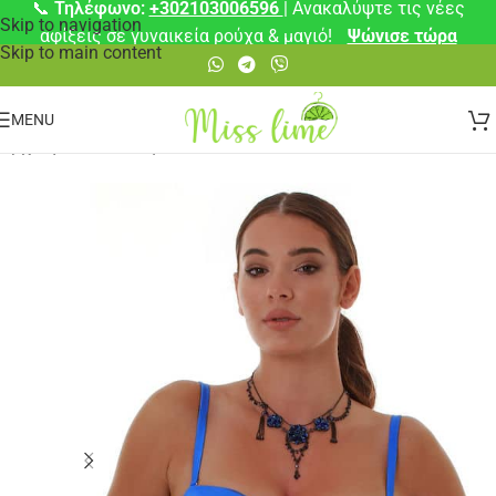
📞
Τηλέφωνο:
+302103006596
| Ανακαλύψτε τις νέες
Skip to navigation
αφίξεις σε γυναικεία ρούχα & μαγιό!
Ψώνισε τώρα
Skip to main content
MENU
Αρχική σελίδα
/
Μαγιό
/
Μπικίνι