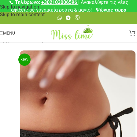
📞
Τηλέφωνο:
+302103006596
| Ανακαλύψτε τις νέες
Skip to navigation
αφίξεις σε γυναικεία ρούχα & μαγιό!
Ψώνισε τώρα
Skip to main content
MENU
Αρχική σελίδα
/
Μαγιό
/
Μπικίνι
-20%