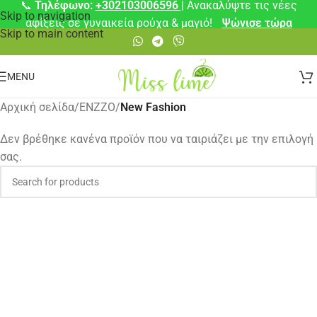
📞
Τηλέφωνο:
+302103006596
| Ανακαλύψτε τις νέες
Skip to navigation
αφίξεις σε γυναικεία ρούχα & μαγιό!
Ψώνισε τώρα
Skip to main content
MENU
Αρχική σελίδα
/
ENZZO
/
New Fashion
Δεν βρέθηκε κανένα προϊόν που να ταιριάζει με την επιλογή
σας.