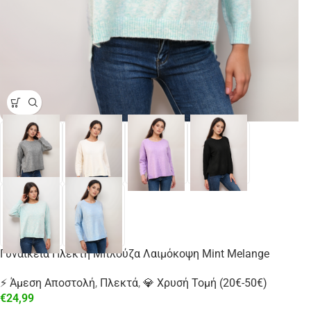
Γυναικεία Πλεκτή Μπλούζα Λαιμόκοψη Mint Melange
⚡ Άμεση Αποστολή
,
Πλεκτά
,
💎 Χρυσή Τομή (20€-50€)
€
24,99