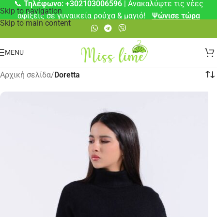
📞
Τηλέφωνο:
+302103006596
| Ανακαλύψτε τις νέες
Skip to navigation
αφίξεις σε γυναικεία ρούχα & μαγιό!
Ψώνισε τώρα
Skip to main content
MENU
Αρχική σελίδα
/
Doretta