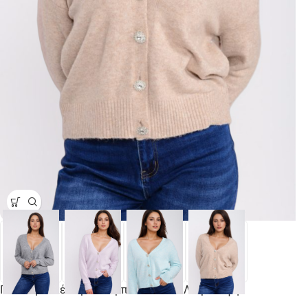
Πλεκτή Ζακέτα με Κουμπιά Strass V Λαιμόκοψη