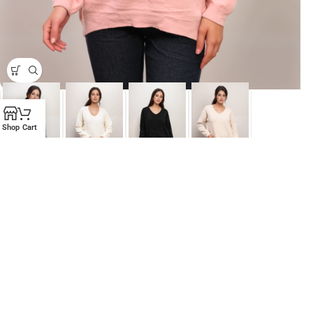
Shop
Cart
Πλεκτή Μπλούζα Oversized V με Lurex Γυναικεία
⚡ Άμεση Αποστολή
,
Πλεκτά
,
💎 Χρυσή Τομή (20€-50€)
€
24,90