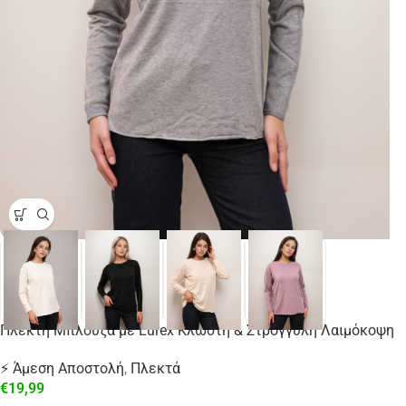
Πλεκτή Μπλούζα με Lurex Κλωστή & Στρογγυλή Λαιμόκοψη
⚡ Άμεση Αποστολή
,
Πλεκτά
€
19,99