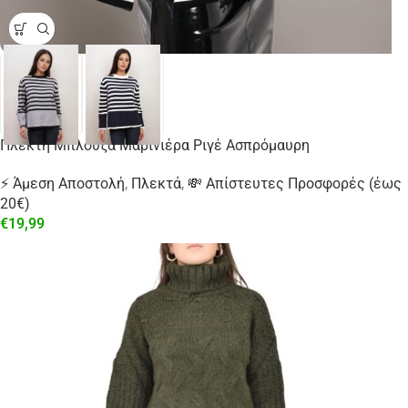
Πλεκτή Μπλούζα Μαρινιέρα Ριγέ Ασπρόμαυρη
⚡ Άμεση Αποστολή
,
Πλεκτά
,
💸 Απίστευτες Προσφορές (έως
20€)
€
19,99