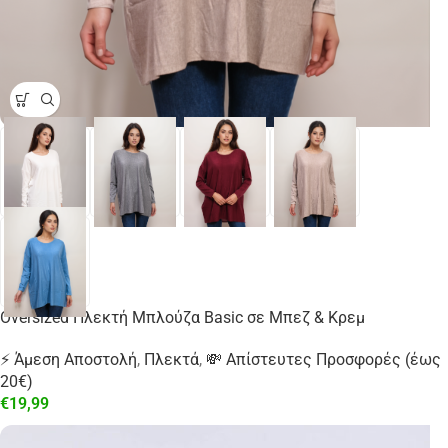
Oversized Πλεκτή Μπλούζα Basic σε Μπεζ & Κρεμ
⚡ Άμεση Αποστολή
,
Πλεκτά
,
💸 Απίστευτες Προσφορές (έως
20€)
€
19,99