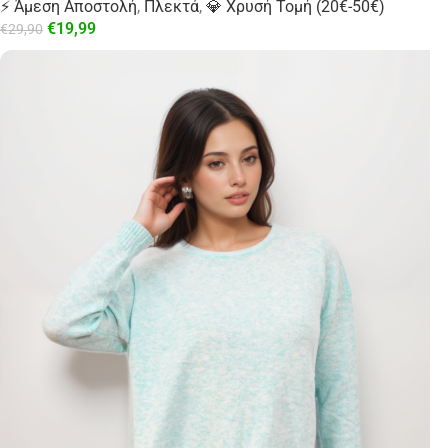
⚡ Άμεση Αποστολή
,
Πλεκτά
,
💎 Χρυσή Τομή (20€-50€)
€
19,99
€
29,90