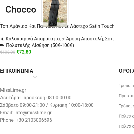
Chocco
Τόπ Αμάνικο Και Παντελόνα Με Λάστιχο Satin Touch
☀️ Καλοκαιρινά Απαραίτητα
,
⚡ Άμεση Αποστολή
,
Σετ
,
👑 Πολυτελής Αίσθηση (50€-100€)
€
72,80
€
103,90
ΕΠΙΚΟΙΝΩΝΙΑ
ΟΡΟΙ
Τρόποι
MissLime.gr
Προστα
Δευτέρα-Παρασκευή 08:00-00:00
Σάββατο 09:00-21:00 / Κυριακή 10:00-18:00
Τρόποι
Email:
info@misslime.gr
Πολιτι
Phone: +30 2103006596
Πολιτι