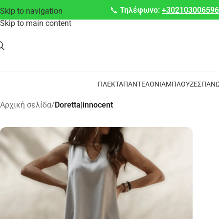
📞
Τηλέφωνο:
+30210300659
Skip to navigation
Skip to main content
ΠΛΕΚΤΆ
ΠΑΝΤΕΛΌΝΙΑ
ΜΠΛΟΎΖΕΣ
ΠΑΝΩ
Αρχική σελίδα
/
Doretta|innocent