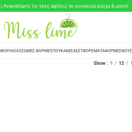
6
| Ανακαλύψτε τις νέες αφίξεις σε γυναικεία ρούχα & μαγιό!
ΦΌΡΙΑ
ΟΛΌΣΩΜΕΣ ΦΌΡΜΕΣ
ΠΟΥΚΆΜΙΣΑ
ΣΕΤ
ΦΟΡΈΜΑΤΑ
ΦΌΡΜΕΣ
ΦΟΎΣ
Show
9
12