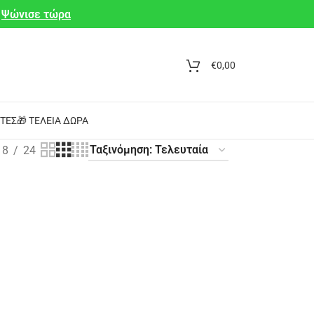
Ψώνισε τώρα
€
0,00
ΤΕΣ
🎁 ΤΈΛΕΙΑ ΔΏΡΑ
18
24