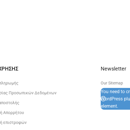
 ΧΡΗΣΗΣ
Newsletter
 πληρωμής
Our Sitemap
You need to c
σίας Προσωπικών Δεδομένων
WordPress plug
 αποστολής
element.
κή Απορρήτου
κή επιστροφών